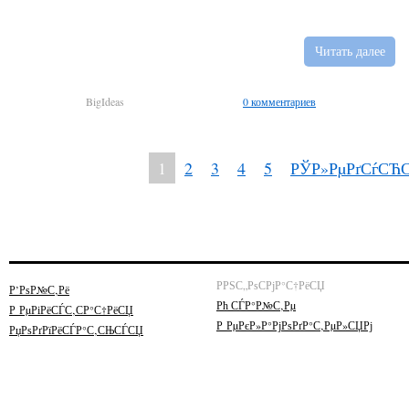
Читать далее
BigIdeas
0 комментариев
1
2
3
4
5
РЎР»РµРґСѓСЋ
РРЅС„РѕСРјР°С†РёСЏ
Р’РѕР№С‚Рё
Рћ СЃР°Р№С‚Рµ
Р РµРіРёСЃС‚СР°С†РёСЏ
Р РµРєР»Р°РјРѕРґР°С‚РµР»СЏРј
РџРѕРґРїРёСЃР°С‚СЊСЃСЏ