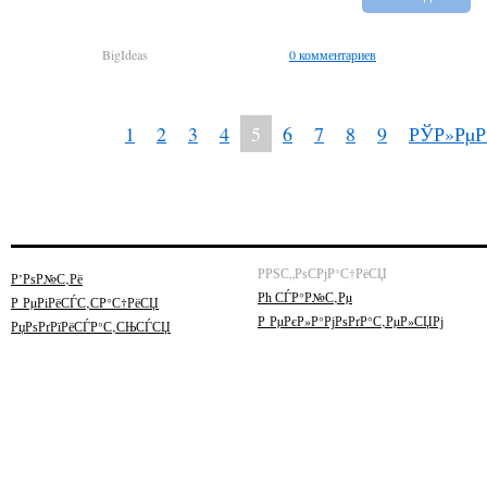
BigIdeas
0 комментариев
1
2
3
4
5
6
7
8
9
РЎР»Рµ
РРЅС„РѕСРјР°С†РёСЏ
Р’РѕР№С‚Рё
Рћ СЃР°Р№С‚Рµ
Р РµРіРёСЃС‚СР°С†РёСЏ
Р РµРєР»Р°РјРѕРґР°С‚РµР»СЏРј
РџРѕРґРїРёСЃР°С‚СЊСЃСЏ