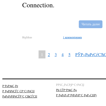
Connection.
Читать далее
BigIdeas
1 комментариев
1
2
3
4
5
РЎР»РµРґСѓСЋ
РРЅС„РѕСРјР°С†РёСЏ
Р’РѕР№С‚Рё
Рћ СЃР°Р№С‚Рµ
Р РµРіРёСЃС‚СР°С†РёСЏ
Р РµРєР»Р°РјРѕРґР°С‚РµР»СЏРј
РџРѕРґРїРёСЃР°С‚СЊСЃСЏ