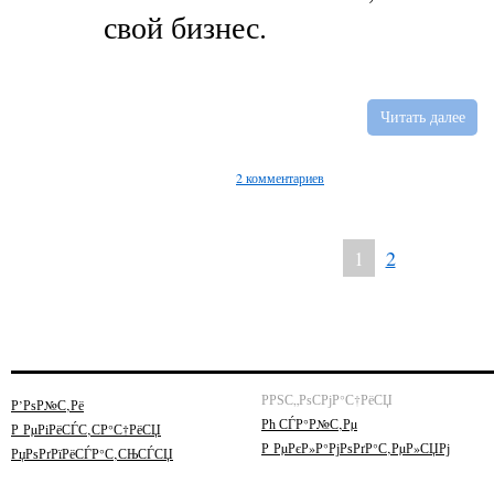
свой бизнес.
Читать далее
2 комментариев
1
2
РРЅС„РѕСРјР°С†РёСЏ
Р’РѕР№С‚Рё
Рћ СЃР°Р№С‚Рµ
Р РµРіРёСЃС‚СР°С†РёСЏ
Р РµРєР»Р°РјРѕРґР°С‚РµР»СЏРј
РџРѕРґРїРёСЃР°С‚СЊСЃСЏ