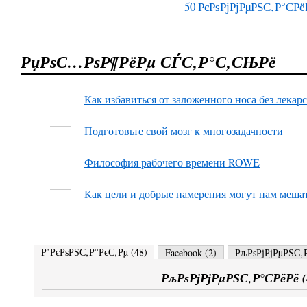
50
РєРѕРјРјРµРЅС‚Р°СРё
РџРѕС…РѕР¶РёРµ СЃС‚Р°С‚СЊРё
Как избавиться от заложенного носа без лекар
Подготовьте свой мозг к многозадачности
Философия рабочего времени ROWE
Как цели и добрые намерения могут нам меша
Р’РєРѕРЅС‚Р°РєС‚Рµ (
48
)
Facebook (
2
)
РљРѕРјРјРµРЅС‚Р
РљРѕРјРјРµРЅС‚Р°СРёРё (