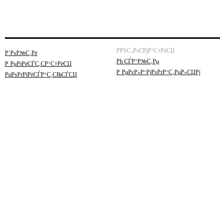
РРЅС„РѕСРјР°С†РёСЏ
Р’РѕР№С‚Рё
Рћ СЃР°Р№С‚Рµ
Р РµРіРёСЃС‚СР°С†РёСЏ
Р РµРєР»Р°РјРѕРґР°С‚РµР»СЏРј
РџРѕРґРїРёСЃР°С‚СЊСЃСЏ