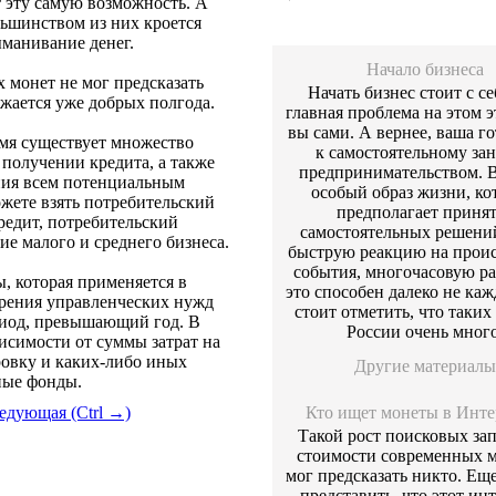
т эту самую возможность. А
ольшинством из них кроется
ыманивание денег.
Начало бизнеса
 монет не мог предсказать
Начать бизнес стоит с се
ижается уже добрых полгода.
главная проблема на этом эт
вы сами. А вернее, ваша г
мя существует множество
к самостоятельному за
получении кредита, а также
предпринимательством. В
ния всем потенциальным
особый образ жизни, к
жете взять потребительский
предполагает приня
редит, потребительский
самостоятельных решений
ие малого и среднего бизнеса.
быструю реакцию на прои
события, многочасовую ра
, которая применяется в
это способен далеко не каж
ворения управленческих нужд
стоит отметить, что таких
риод, превышающий год. В
России очень много
исимости от суммы затрат на
ровку и каких-либо иных
Другие материалы
ные фонды.
едующая (Ctrl →)
Кто ищет монеты в Инте
Такой рост поисковых зап
стоимости современных м
мог предсказать никто. Ещ
представить, что этот инт