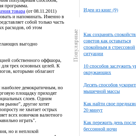
дним популярным способом,
ая программа.
Идеи из книг (9)
ения товара
(от 08.11.2011)
овать и напоминать. Именно в
редставляет собой только часть
х расходов, об этом
Как сохранять спокойств
советов как оставаться
желающих выгодно
спокойным в стрессовой
ситуации
ацией собственного оффшора,
10 способов заслужить 
 для трех основных целей. К
логов, которыми облагают
окружающих
Десять способов ускорит
я наиболее демократичным, но
мышечной массы
орговую площадку приходят
социальных слоев. Одним
Как найти свое предназн
ом рынке", другие хотят
20 минут
попросту не хватает острых
яет всех новичков валютного
равильно играть".
Как пережить день после
бессонной ночи
ния, но и неплохой