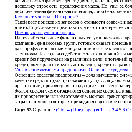
возможность заработать денег. Для тех, конечно, кто ище
поскольку спрос есть, предложения масса. Но, увы, за б
либо очередная финансовая пирамида, либо банальное в
Кто ищет монеты в Интернете?
Такой рост поисковых запросов о стоимости современных
никто. Еще сложнее представить, что этот интерес не сн
Помощь в получении кредита
На российском рынке финансовых услуг в настоящее вре
компаний, финансовых групп, готовых оказать помощь в 
дать профессиональные консультации в сфере кредитова
заемщикам. Благодаря содействию таких компаний вы мо
кредит без поручителей на различные цели: ипотечный к
кредит, ломбардный кредит, автокредит, кредит на развит
Управление активами предприятия. Основные средства
Основные средства предприятия – доля имущества фирмы
качестве средств труда при оказании услуг, для удовлет
организации, производстве продукции чаще всего на пе
бухгалтерском учете отражаются основные средства в зав
их приобретение или изготовление, монтаж, транспорти
затрат, с помощью которых приводятся в действие основ
Еще: 53
Страницы:
(Ctrl ←) Предыдущая
1
...
2
3
4
5
6
Сл