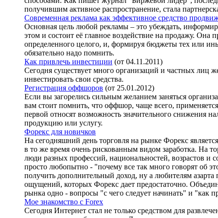
способами. Как пишет журнал "Биржевой лидер", после
получившим активное распространение, стала партнерск
Современная реклама как эффективное средство продвиж
Основная цель любой рекламы – это убеждать, информир
этом и состоит её главное воздействие на продажу. Она п
определенного целого, и, формируя бюджеты тех или ины
обязательно надо помнить.
Как привлечь инвестиции
(от 04.11.2011)
Сегодня существует много организаций и частных лиц 
инвестировать свои средства.
Регистрация оффшоров
(от 25.01.2012)
Если вы загорелись сильным желанием заняться организ
вам стоит помнить, что оффшор, чаще всего, применяется
первой относят возможность значительного снижения на
продукцию или услугу.
Форекс для новичков
На сегодняшний день торговля на рынке Форекс являетс
в то же время очень рискованным видом заработка. На т
люди разных профессий, национальностей, возрастов и 
просто любопытно - "почему все так много говорят об эт
получить дополнительный доход, ну а любителям азарта 
ощущений, которых Форекс дает предостаточно. Объедин
рынка одно - вопросы "с чего следует начинать" и "как п
Мое знакомство с Forex
Сегодня Интернет стал не только средством для развлече