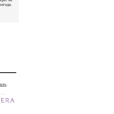
олгода.
НЕРА
»