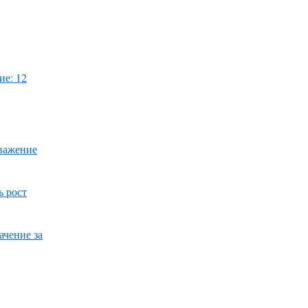
ие: 12
уважение
ь рост
ачение за