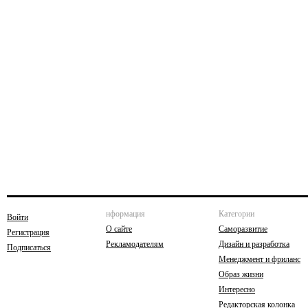
нформация
Категории
Войти
О сайте
Саморазвитие
Регистрация
Рекламодателям
Дизайн и разработка
Подписаться
Менеджмент и фриланс
Образ жизни
Интересно
Редакторская колонка