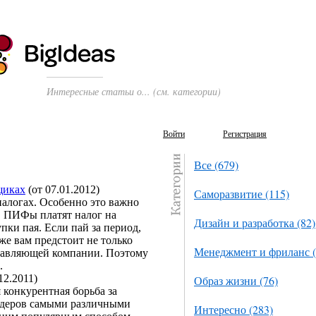
Интересные статьи о... (см. категории)
Войти
Регистрация
Все (679)
щиках
(от 07.01.2012)
Саморазвитие (115)
 налогах. Особенно это важно
. ПИФы платят налог на
Дизайн и разработка (82)
пки пая. Если пай за период,
же вам предстоит не только
Менеджмент и фриланс (
правляющей компании. Поэтому
.
12.2011)
Образ жизни (76)
 конкурентная борьба за
йдеров самыми различными
Интересно (283)