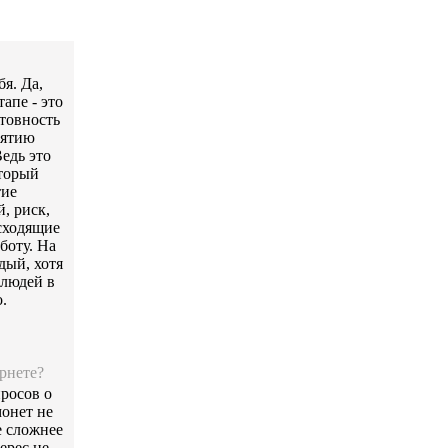
бя. Да,
апе - это
отовность
нятию
едь это
оторый
тие
, риск,
сходящие
боту. На
дый, хотя
 людей в
.
рнете?
росов о
онет не
е сложнее
ерес не