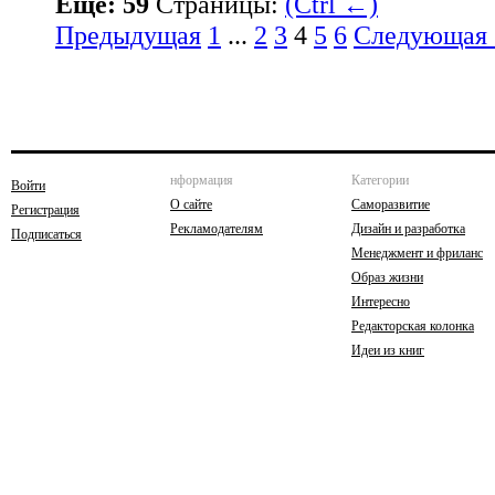
Еще: 59
Страницы:
(Ctrl ←)
Предыдущая
1
...
2
3
4
5
6
Следующая 
нформация
Категории
Войти
О сайте
Саморазвитие
Регистрация
Рекламодателям
Дизайн и разработка
Подписаться
Менеджмент и фриланс
Образ жизни
Интересно
Редакторская колонка
Идеи из книг