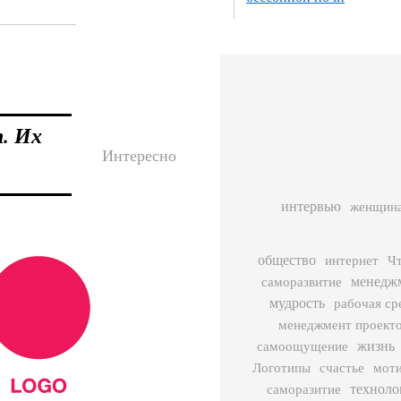
. Их
Интересно
интервью
женщин
общество
интернет
Ч
менедж
саморазвитие
мудрость
рабочая ср
менеджмент проект
жизнь
самоощущение
Логотипы
счастье
моти
техноло
саморазитие