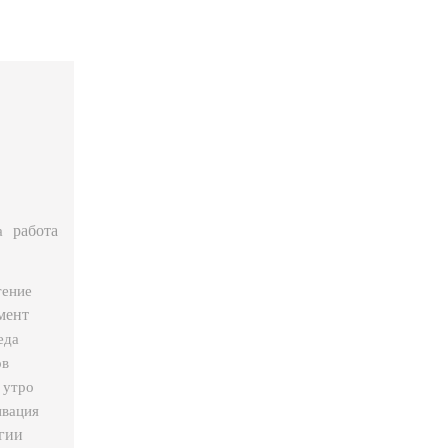
работа
а
тение
мент
еда
ов
утро
вация
гии