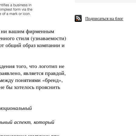
Подписаться на блог
м, ни вашим фирменным
енного стиля (узнаваемости)
ают общий образ компании и
дения того, что логотип не
заявлено, является правдой,
 между понятиями «бренд»,
е бы хотелось прояснить
моциональный
льный аспект, который
познавание компании при