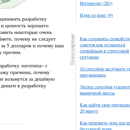
Интересно (283)
Идеи из книг (9)
оценивать разработку
 и ценность хорошего
ложить некоторые очень
мете, почему не следует
Как сохранять спокойств
советов как оставаться
 за 5 долларов и почему ваш
спокойным в стрессовой
у прочим.
ситуации
зработку логотипа» с
10 способов заслужить 
укажу причины, почему
окружающих
е возьмутся за дешёвую
 деньги в разработку
Десять способов ускорит
мышечной массы
Как найти свое предназн
20 минут
Как пережить день после
бессонной ночи