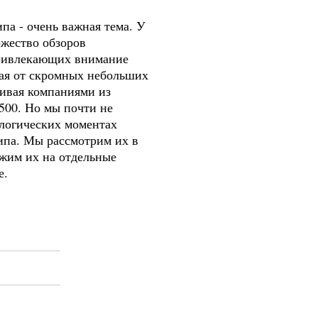
ипа - очень важная тема. У
ожество обзоров
ривлекающих внимание
ная от скромных небольших
чивая компаниями из
 500. Но мы почти не
ологических моментах
ипа. Мы рассмотрим их в
ожим их на отдельные
е.