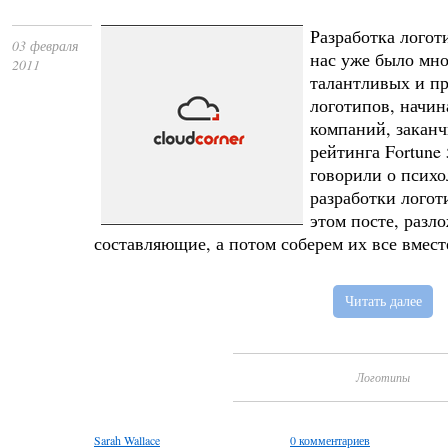
Разработка логот
03 февраля
нас уже было мн
2011
талантливых и п
логотипов, начи
компаний, закан
рейтинга Fortune
говорили о псих
разработки логот
этом посте, разл
составляющие, а потом соберем их все вмест
Читать далее
Логотипы
Sarah Wallace
0 комментариев