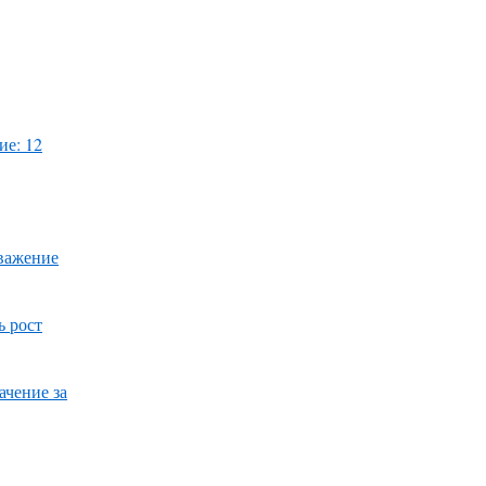
ие: 12
уважение
ь рост
ачение за